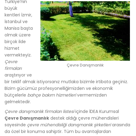
Türkiye’nin
büyük
kentleri İzmir,
İstanbul ve
Manisa başta
olmak üzere
birçok ilde
hizmet
vermekteyiz.
Çevre
Çevre Danışmanlık
firmaları
araştırıyor ve
bir teklif almak istiyorsanız mutlaka bizimle irtibata geçiniz.
Bizim gücümüz profesyonelliğimizden ve ekonomik
bütçelerle
bahçe bakım hizmetleri
vermemizden
gelmektedir.
Çevre danışmanlık firmaları listesi
içinde İDEA Kurumsal
Çevre Danışmanlık
destek aldığı çevre mühendisleri
sayesinde
çevre mühendisliği danışmanlık şirketleri
arasında
da özel bir konuma sahiptir. Tüm bu avantajlardan